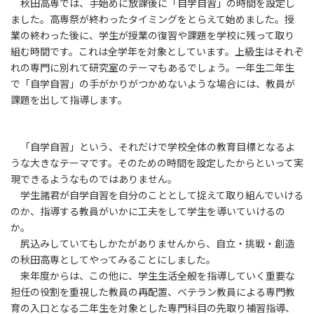
秋田高専では、手始めに放課後に「自学自習」の時間を設定し
ました。高専祭が終わったタイミングをとらえて始めました。授
業の終わった後に、学生が授業の復習や課題を学校に残って取り
組む時間です。これは全学年を対象としています。上級生はそれぞ
れの専門に別れて研究室のテーマもあるでしょう。一年生二年生
で「自学自習」の手がかりがつかめないような場合には、教員が
課題を出して指導します。
「自学自習」という、それだけで学校全体の教育目標となるよ
うな大きなテーマです。そのための時間を設定したからといって実
現できるようなものではありません。
学生諸君が自学自習を自分のこととして捉えて取り組んでいける
のか、指導する教員がいかに工夫をして学生を導いていけるの
か。
尻込みしていてもしかたがありませんから、自立・挑戦・創造
の秋田高専としてやってみることにしました。
来年度からは、この他に、学生生活全般を指導していく重要な
担任の役割を重視した教員の再配置、ベテラン教員による専門教
育の入口となる二年生を対象とした専門科目の先取り補習指導、