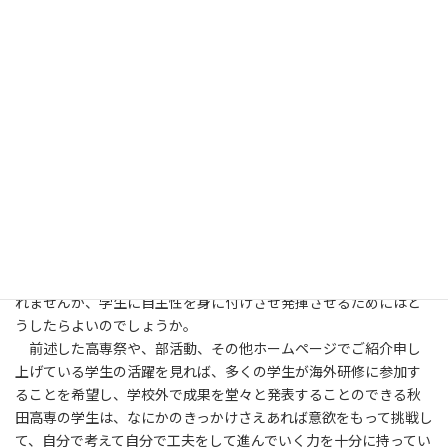
難しい内容の勉強を学生に強制して、試験の点数が悪いと留年す
るからと急き立てるようにして勉強させる。そんなやり方では学
生の自主性どころではありません。
しかし、実際の秋田高専の教育というのは、少なくとも現状で
は詰め込み教育とは程遠いものになっています。むしろ学生の自主
性を重んじるあまりに放任主義に陥っているのではないか、もっ
と学生に積極的に働きかけて指導していくべきではないか、かつ
ての厳しい指導と比較して現在の教育内容が物足りないものにな
っているのではないか、と危惧する教員も多くいます。
詰め込み教育ではなくて、落第するぞと言って駆り立てるのではな
くて、学生が自主性を身に付けて自ら学ぶ姿勢で勉強に取り組む
こと。しかし、学生任せの放任主義にならないこと。
自主性という心構えは、物事に取り組む姿勢に現れるのかもし
れませんが、学生に自主性を身に付けさせ発揮させるためにはど
うしたらよいのでしょうか。
前述した高専祭や、部活動、その他ホームページでご紹介申し
上げている学生の活躍を見れば、多くの学生が海外研修に参加す
ることを希望し、学校外で成果を堂々と発表することのできる秋
田高専の学生は、なにかのきっかけさえあれば意欲をもって挑戦し
て、自分で考えて自分で工夫をして進んでいく力を十分に持ってい