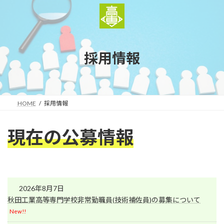
コ
ナ
ン
ビ
テ
ゲ
ン
ー
ツ
シ
採用情報
へ
ョ
ス
ン
キ
に
ッ
移
プ
動
HOME
採用情報
現在の公募情報
2026年8月7日
秋田工業高等専門学校非常勤職員(技術補佐員)の募集について
New!!