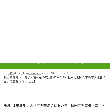
コ
ナ
ン
ビ
テ
ゲ
ン
ー
ツ
シ
秋田高専電気・電子・情報系の
へ
ョ
ス
ン
成田歩君が第2回北東北地区大学
キ
に
ッ
移
高専交流会において表彰されま
プ
動
した！
最
2023年12月13日
2023年12月13日
終
更
新
HOME
News & Information一覧
news
日
時
秋田高専電気・電子・情報系の成田歩君が第2回北東北地区大学高専交流会に
:
おいて表彰されました！
第2回北東北地区大学高専交流会において、秋田高専電気・電子・