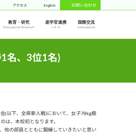
お問い合わせ
アクセス
English
教育・研究
産学官連携
国際交流
Educational Research
I･A･G
International
名、3位1名)
会(以下、全県新人戦)において、女子78kg級
たのは、本校初となります。
って、他の部員とともに鍛練していきたいと思い