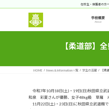
コ
ナ
在校生・保護者の方
ン
ビ
テ
ゲ
学校概要
ン
ー
About
ツ
シ
へ
ョ
ス
ン
【柔道部】全
キ
に
ッ
移
プ
動
HOME
News & Information一覧
学生の活躍
【柔道
令和7年10月18日(土)・19日(日)秋田県
和泉 彩夏さんが優勝、女子48kg級 草薙
11月22日(土)・23日(日)に秋田県立武