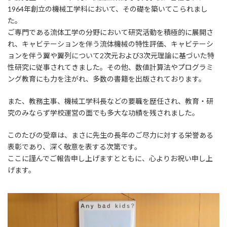
1964年創立の機械工学科において、その礎を築いてこられまし
た。
ご専門である流体工学の分野において研究活動を積極的に展開さ
れ、キャビテーションを伴う流体機械の特性評価、キャビテーシ
ョンを伴う翼や翼列について2次元および3次元理論に基づいた特
性研究に従事されてきました。その他、数値計算法やプログラミ
ング教育にも力を注がれ、多数の書籍を出版されております。
また、教務主事、機械工学科長などの要職を歴任され、教育・研
究のみならず学校運営の面でも多大な功績を残されました。
このたびの受章は、まさに先生の長年のご尽力に対する栄誉ある
表彰であり、深く敬意を表する次第です。
ここに謹んでご報告申し上げますとともに、心よりお祝い申し上
げます。