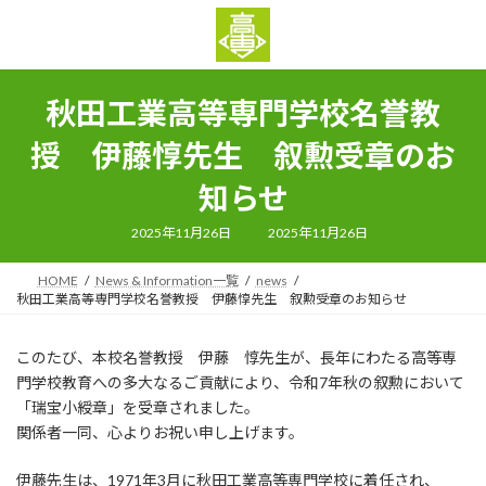
コ
ナ
ン
ビ
テ
ゲ
ン
ー
ツ
シ
秋田工業高等専門学校名誉教
へ
ョ
ス
ン
授 伊藤惇先生 叙勲受章のお
キ
に
ッ
移
知らせ
プ
動
最
2025年11月26日
2025年11月26日
終
更
新
HOME
News & Information一覧
news
日
時
秋田工業高等専門学校名誉教授 伊藤惇先生 叙勲受章のお知らせ
:
このたび、本校名誉教授 伊藤 惇先生が、長年にわたる高等専
門学校教育への多大なるご貢献により、令和7年秋の叙勲において
「瑞宝小綬章」を受章されました。
関係者一同、心よりお祝い申し上げます。
伊藤先生は、1971年3月に秋田工業高等専門学校に着任され、