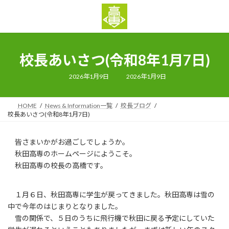
コ
ナ
ン
ビ
テ
ゲ
ン
ー
ツ
シ
校長あいさつ(令和8年1月7日)
へ
ョ
ス
ン
キ
に
最
2026年1月9日
2026年1月9日
終
ッ
移
更
新
プ
動
日
HOME
News & Information一覧
校長ブログ
時
:
校長あいさつ(令和8年1月7日)
皆さまいかがお過ごしでしょうか。
秋田高専のホームページにようこそ。
秋田高専の校長の高橋です。
１月６日、秋田高専に学生が戻ってきました。秋田高専は雪の
中で今年のはじまりとなりました。
雪の関係で、５日のうちに飛行機で秋田に戻る予定にしていた