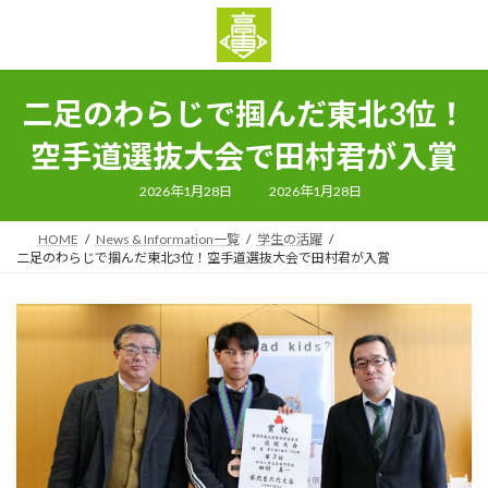
コ
ナ
ン
ビ
テ
ゲ
ン
ー
ツ
シ
二足のわらじで掴んだ東北3位！
へ
ョ
ス
ン
空手道選抜大会で田村君が入賞
キ
に
ッ
移
最
2026年1月28日
2026年1月28日
終
プ
動
更
新
HOME
News & Information一覧
学生の活躍
日
時
二足のわらじで掴んだ東北3位！空手道選抜大会で田村君が入賞
: