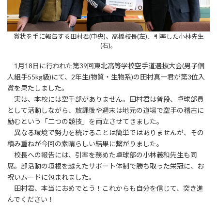
賞状を手に報告する田村君(中央)、高橋校長(左)、引率した小林先生
(右)。
1月18日に行われた第39回東北高等学校空手道選抜大会(男子個
人組手55kg級)にて、2年生(物質・生物系)の田村真一君が第3位入
賞を果たしました。
実は、本校には空手部がありません。田村君は普段、卓球部員
として活動しながら、放課後や週末は地元の道場で空手の稽古に
励むという「二つの競技」を両立させてきました。
異なる環境で努力を続けることは簡単ではありませんが、その
積み重ねが今回の素晴らしい結果に繋がりました。
校長への報告には、引率を務めた卓球部の小林義和先生も同
席。部活動の垣根を越えたサポート体制で勝ち取った栄冠に、お
祝いムードに包まれました。
田村君、本当におめでとう！これからも自分を信じて、突き進
んでください！