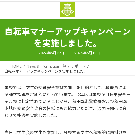
コ
ナ
ン
ビ
テ
ゲ
ン
ー
ツ
シ
自転車マナーアップキャンペーン
へ
ョ
ス
ン
を実施しました。
キ
に
ッ
移
最
2026年6月19日
2026年6月19日
終
プ
動
更
新
HOME
News & Information一覧
レポート
日
時
自転車マナーアップキャンペーンを実施しました。
:
本校では、学生の交通安全意識の向上を目的として、教職員によ
る通学指導を定期的に行っています。今年度は本校が自転車安全モ
デル校に指定されていることから、秋田臨港警察署および秋田臨
港地区交通安全協会の皆様にもご協力いただき、通学時間帯に合
わせて指導を実施しました。
当日は学生会の学生も参加し、登校する学生へ積極的に声掛けを