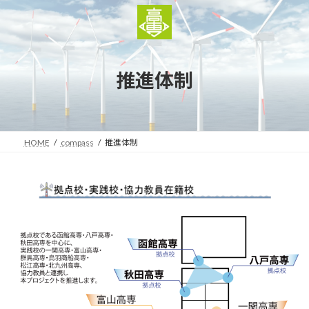
コ
ナ
ン
ビ
テ
ゲ
ン
ー
ツ
シ
推進体制
へ
ョ
ス
ン
キ
に
ッ
移
プ
動
HOME
compass
推進体制