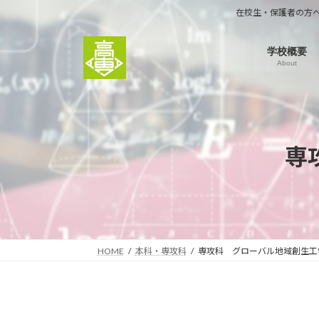
コ
ナ
在校生・保護者の方
ン
ビ
テ
ゲ
学校概要
ン
ー
About
ツ
シ
へ
ョ
ス
ン
キ
に
ッ
移
専
プ
動
HOME
本科・専攻科
専攻科 グローバル地域創生工