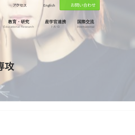
お問い合わせ
アクセス
English
教育・研究
産学官連携
国際交流
Educational Research
I･A･G
International
専攻