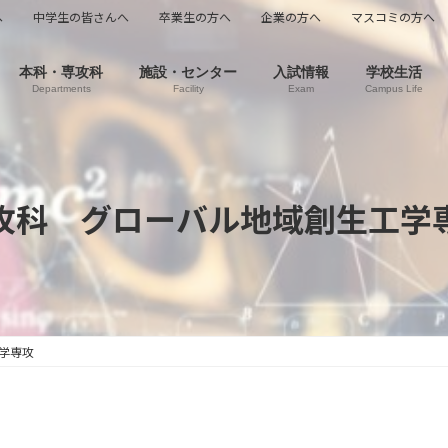
へ
中学生の皆さんへ
卒業生の方へ
企業の方へ
マスコミの方へ
本科・専攻科
施設・センター
入試情報
学校生活
Departments
Facility
Exam
Campus Life
攻科 グローバル地域創生工学
学専攻