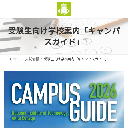
コ
ナ
ン
ビ
テ
ゲ
ン
ー
ツ
シ
受験生向け学校案内「キャンパ
へ
ョ
ス
ン
スガイド」
キ
に
ッ
移
プ
動
HOME
入試情報
受験生向け学校案内「キャンパスガイド」