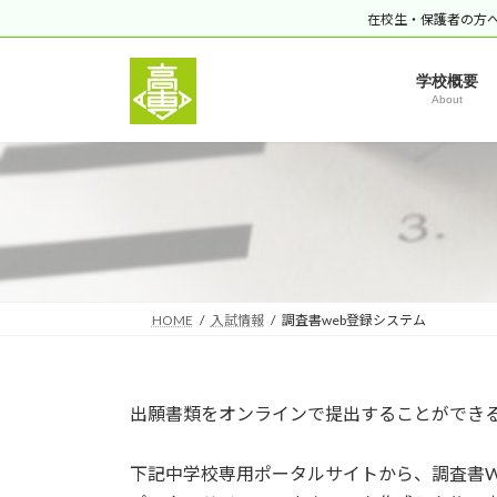
コ
ナ
在校生・保護者の方
ン
ビ
テ
ゲ
学校概要
ン
ー
About
ツ
シ
へ
ョ
ス
ン
キ
に
ッ
移
プ
動
HOME
入試情報
調査書web登録システム
出願書類をオンラインで提出することができ
下記中学校専用ポータルサイトから、調査書W