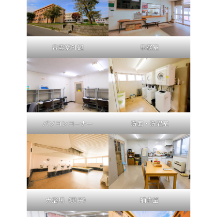
青雲寮外観
事務室
パソコンコーナー
洗面・洗濯室
大浴場（男子）
補食室