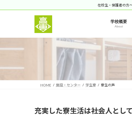
コ
ナ
在校生・保護者の方
ン
ビ
テ
ゲ
学校概要
ン
ー
About
ツ
シ
へ
ョ
ス
ン
キ
に
ッ
移
プ
動
HOME
施設・センター
学生寮
寮生の声
充実した寮生活は社会人とし