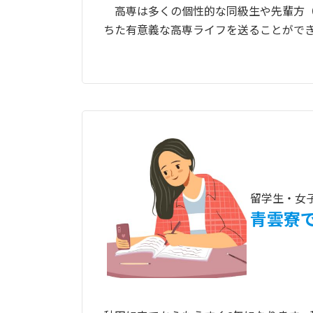
高専は多くの個性的な同級生や先輩方（
ちた有意義な高専ライフを送ることがで
留学生・女
青雲寮