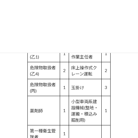
特定化学物質
二級ボイラー
及び四アルキ
1
3
技士
ル鉛等作業主
任者
危険物取扱者
有機溶剤作業
1
1
(甲)
主任者
危険物取扱者
特定化学物質
1
1
(乙1)
作業主任者
危険物取扱者
床上操作式ク
2
2
(乙4)
レーン運転
危険物取扱者
1
3
玉掛け
(丙)
小型車両系建
設機械(整地・
1
1
薬剤師
運搬・積込み
掘削用)
第一種衛生管
1
理者