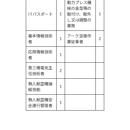
動力プレス機
械の金型等の
1
1
ITパスポート
取付け、取外
し又は調整の
業務
基本情報技術
アーク溶接作
1
2
者
業従事者
応用情報技術
1
者
第三種電気主
2
任技術者
無人航空機操
1
縦技能
無人航空機安
1
全運行管理者