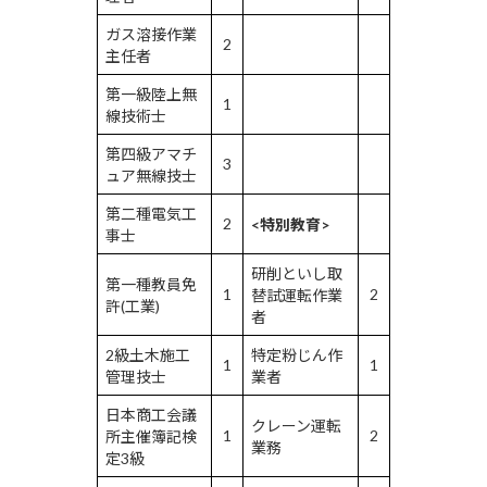
ガス溶接作業
2
主任者
第一級陸上無
1
線技術士
第四級アマチ
3
ュア無線技士
第二種電気工
2
<特別教育>
事士
研削といし取
第一種教員免
1
2
替試運転作業
許(工業)
者
2級土木施工
特定粉じん作
1
1
管理技士
業者
日本商工会議
クレーン運転
1
2
所主催簿記検
業務
定3級