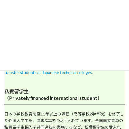
2018年度より、タイのチュラポーン王女サイエンスハイスクール
の生徒を高専の1年次に受け入れています。また、2021年度から、
タイ高専の学生を日本の高専の3年次編入学生として受け入れてい
ます。
Since 2018, we have been accepting students from Thailand's
Princess Chulabhorn Science High School into their first year of
technical college. In addition, starting in 2021, we are accepting
students from Thai National College of Technology as third-year
transfer students at Japanese technical colleges.
私費留学生
（Privately financed international student）
日本の学校教育制度11年以上の課程（高等学校2学年次）を修了し
た外国人学生を、高専3年次に受け入れています。全国国立高専の
私費留学生編入学共同選抜を実施するなど、私費留学生の受入れ