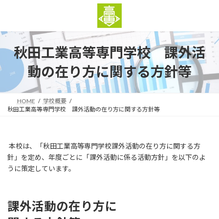
コ
ナ
ン
ビ
テ
ゲ
ン
ー
ツ
シ
秋田工業高等専門学校 課外活
へ
ョ
ス
ン
動の在り方に関する方針等
キ
に
ッ
移
プ
動
HOME
学校概要
秋田工業高等専門学校 課外活動の在り方に関する方針等
本校は、「秋田工業高等専門学校課外活動の在り方に関する方
針」を定め、年度ごとに「課外活動に係る活動方針」を以下のよ
うに策定しています。
課外活動の在り方に