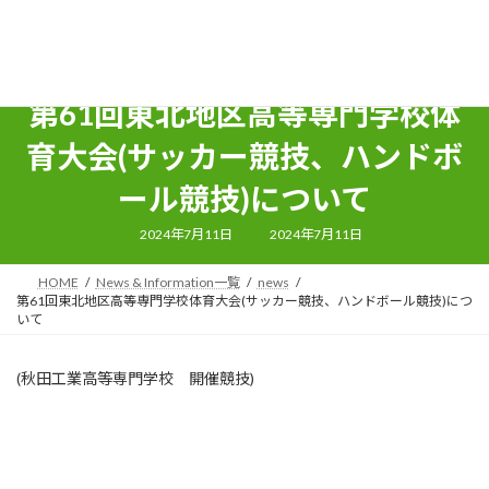
コ
ナ
ン
ビ
テ
ゲ
ン
ー
ツ
シ
第61回東北地区高等専門学校体
へ
ョ
ス
ン
育大会(サッカー競技、ハンドボ
キ
に
ッ
移
ール競技)について
プ
動
最
2024年7月11日
2024年7月11日
終
更
新
HOME
News & Information一覧
news
日
時
第61回東北地区高等専門学校体育大会(サッカー競技、ハンドボール競技)につ
:
いて
(秋田工業高等専門学校 開催競技)