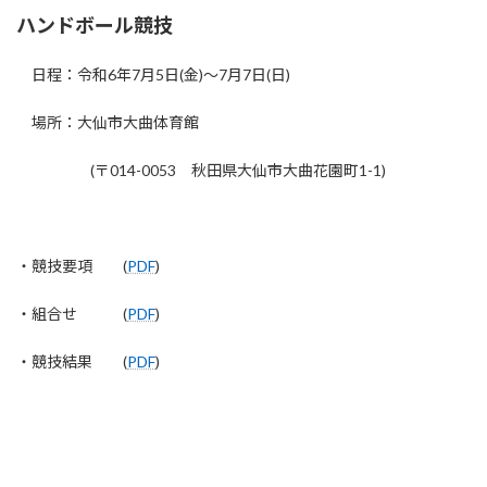
ハンドボール競技
日程：令和6年7月5日(金)～7月7日(日)
場所：⼤仙市⼤曲体育館
(〒014-0053 秋⽥県⼤仙市⼤曲花園町1-1)
・競技要項 (
PDF
)
・組合せ (
PDF
)
・競技結果 (
PDF
)