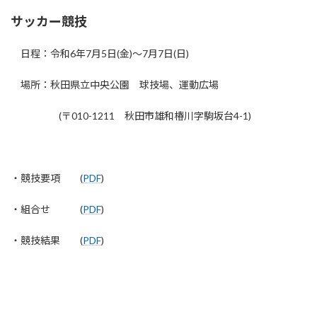
サッカー競技
日程：令和6年7月5日(金)～7月7日(日)
場所：秋⽥県⽴中央公園 球技場、運動広場
(〒010-1211 秋田市雄和椿川字駒坂台4-1)
・競技要項 (
PDF
)
・組合せ (
PDF
)
・競技結果 (
PDF
)