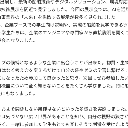
が出展し、最新の船舶技術やデジタルソリューション、環境対応
技術展示を間近で見学しました。 今回の展示会では、AIを活
海事業界の「未来」を象徴する展示が数多く見られました。
り、企業ブースでの学生向け説明や、実際の船舶を見学できるツ
た学生たちは、企業のエンジニアや専門家から直接説明を聞く
機会となりました。
ップの候補となるような企業に出会うことが出来た。物質・生
事はなく考え方を変えるだけで自分の系やゼミの学習に繋げる
にもなったため参加して良かったと思う。次回もぜひ参加した
辺機器について全く知らないことをたくさん学びました。特に
会にもなりました。
。およそ関係しない業種はないといった多様さを実感しました
では気づかない広い世界があることを知り、自分の視野の狭さ
多く、一緒に参加した学生もとても楽しそうで刺激を受けたよ