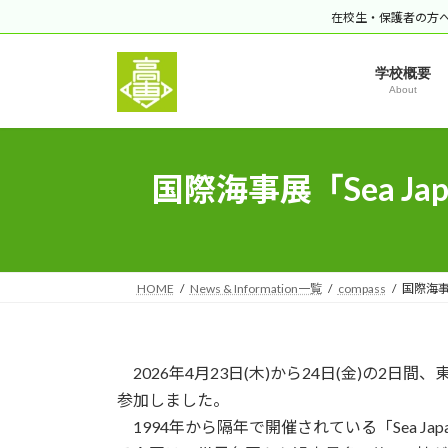
コ
ナ
在校生・保護者の方
ン
ビ
テ
ゲ
学校概要
ン
ー
About
ツ
シ
へ
ョ
ス
ン
国際海事展「Sea J
キ
に
ッ
移
プ
動
HOME
News & Information一覧
compass
国際海事
2026年4月23日(木)から24日(金)の2日
参加しました。
1994年から隔年で開催されている「Sea 