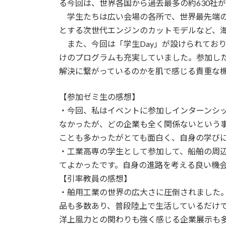
る今回は、世界各国から過去最多の約630社
学生たちは広い会場の各所で、世界最先端の
とする次世代エンジンのカットモデルなど、
また、今回は「学生Day」が設けられてお
けのプログラムも充実していました。参加し
解決に繋がっているのかを肌で感じる貴重な
【参加ゼミ生の感想】
・今回、私はイベントに参加しインターンシ
なかったが、どの企業も全く関係ないという
ことも多かったがとても面白く、自身の学び
・工業高専の学生として参加して、船舶の周
てよかったです。自身の進路を考える良い機
【引率教員の感想】
・舶用工業の世界の広大さに圧倒されました
品も多数あり、普段陸上で生活しているだけ
洋上風力との関わりも強く感じる企業展示も