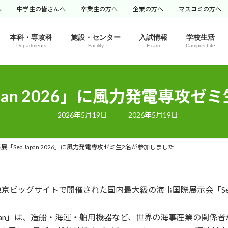
へ
中学生の皆さんへ
卒業生の方へ
企業の方へ
マスコミの方へ
本科・専攻科
施設・センター
入試情報
学校生活
Departments
Facility
Exam
Campus Life
apan 2026」に風力発電専攻
最
2026年5月19日
2026年5月19日
終
更
新
日
展「Sea Japan 2026」に風力発電専攻ゼミ生2名が参加しました
時
:
間、東京ビッグサイトで開催された国内最大級の海事国際展示会「Sea 
Japan」は、造船・海運・舶用機器など、世界の海事産業の関係