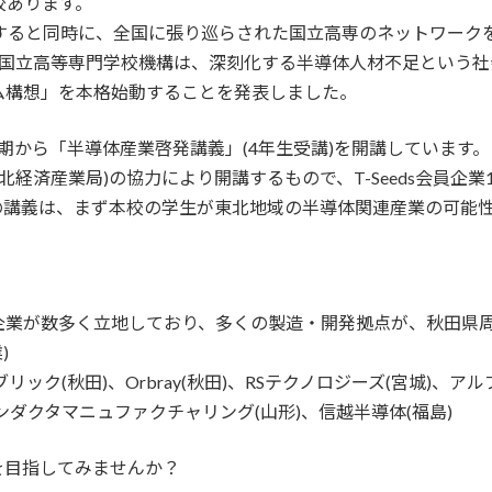
校あります。
有すると同時に、全国に張り巡らされた国立高専のネットワーク
国立高等専門学校機構は、深刻化する半導体人材不足という社
ム構想」を本格始動することを発表しました。
から「半導体産業啓発講義」(4年生受講)を開講しています。この
東北経済産業局)の協力により開講するもので、T-Seeds会員企
の講義は、まず本校の学生が東北地域の半導体関連産業の可能
企業が数多く立地しており、多くの製造・開発拠点が、秋田県
)
リック(秋田)、Orbray(秋田)、RSテクノロジーズ(宮城)、
ンダクタマニュファクチャリング(山形)、信越半導体(福島)
を目指してみませんか？