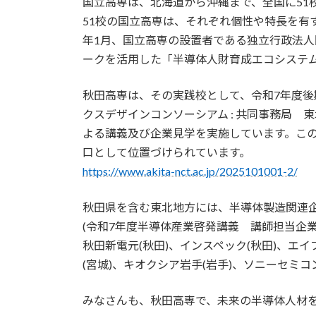
国立高専は、北海道から沖縄まで、全国に51
51校の国立高専は、それぞれ個性や特長を
年1月、国立高専の設置者である独立行政法人
ークを活用した「半導体人財育成エコシステ
秋田高専は、その実践校として、令和7年度後期
クスデザインコンソーシアム : 共同事務局 
よる講義及び企業見学を実施しています。こ
口として位置づけられています。
https://www.akita-nct.ac.jp/2025101001-2/
秋田県を含む東北地方には、半導体製造関連
(令和7年度半導体産業啓発講義 講師担当企業
秋田新電元(秋田)、インスペック(秋田)、エイブ
(宮城)、キオクシア岩手(岩手)、ソニーセミコ
みなさんも、秋田高専で、未来の半導体人材