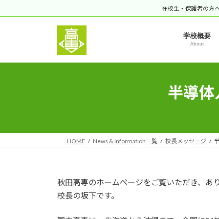
コ
ナ
在校生・保護者の方
ン
ビ
テ
ゲ
学校概要
ン
ー
About
ツ
シ
へ
ョ
ス
ン
半導体
キ
に
ッ
移
プ
動
HOME
News & Information一覧
校長メッセージ
秋田高専のホームページをご覧いただき、あ
校長の坂下です。