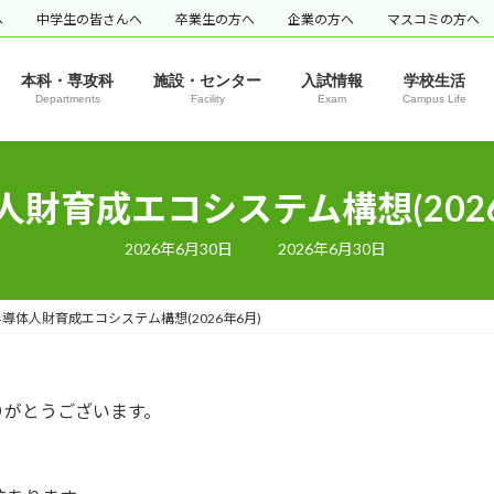
へ
中学生の皆さんへ
卒業生の方へ
企業の方へ
マスコミの方へ
本科・専攻科
施設・センター
入試情報
学校生活
Departments
Facility
Exam
Campus Life
人財育成エコシステム構想(2026
最
2026年6月30日
2026年6月30日
終
更
新
日
半導体人財育成エコシステム構想(2026年6月)
時
:
りがとうございます。