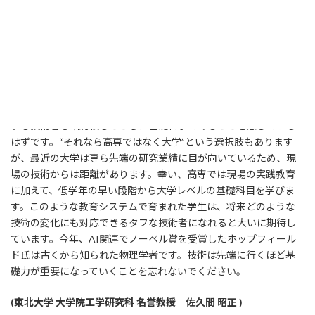
現代社会の産業を支える上での大きな強みとなっていることは間
違いありません。
私自身、3年前まで大学の工学部に籍を置いていた関係上、実践
教育の重要性は理解しています。しかし、工学部の応用研究であ
っても、数学や物理学など大学1、2年で学ぶ基礎科目がいかに重
要であるかを痛感しており、学生にもそのことを強調してきまし
た。近年目まぐるしく発展する科学技術の担い手やそれらを駆使
する技術者も結局頼るところは基礎科学であることを感じている
はずです。“それなら高専ではなく大学”という選択肢もあります
が、最近の大学は専ら先端の研究業績に目が向いているため、現
場の技術からは距離があります。幸い、高専では現場の実践教育
に加えて、低学年の早い段階から大学レベルの基礎科目を学びま
す。このような教育システムで育まれた学生は、将来どのような
技術の変化にも対応できるタフな技術者になれると大いに期待し
ています。今年、AI関連でノーベル賞を受賞したホップフィール
ド氏は古くから知られた物理学者です。技術は先端に行くほど基
礎力が重要になっていくことを忘れないでください。
(東北大学 大学院工学研究科 名誉教授 佐久間 昭正 )