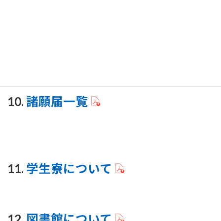
(10) 課外活動施設の使用と用具の貸出について
9.
諸納付金一覧
10.
諸願届一覧
11.
学生寮について
12.
図書館について